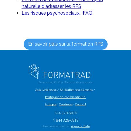
naturelle d'adresser les RPS
Les risques psychosociaux : FAQ
En savoir plus sur la formation RPS
Formatrad ©
2021
. Tous droits réservés
Avis juridiques
/
Utilisation des témoins
/
Politiques de confidentialité
À propos
/
Carrières
/
Contact
514 328-6819
1 844 328-6819
Une réalisation de l'
Agence Bato