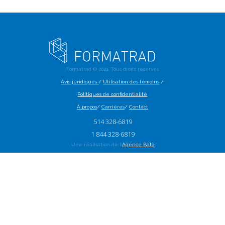
Formatrad ©
2021
. Tous droits réservés
Avis juridiques
/
Utilisation des témoins
/
Politiques de confidentialité
À propos
/
Carrières
/
Contact
514 328-6819
1 844 328-6819
Une réalisation de l'
Agence Bato