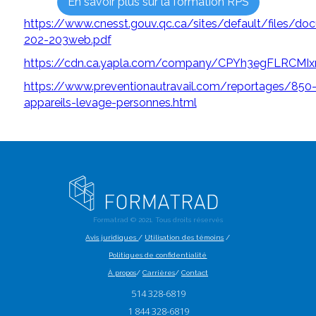
En savoir plus sur la formation RPS
https://www.cnesst.gouv.qc.ca/sites/default/files/d
202-203web.pdf
https://cdn.ca.yapla.com/company/CPYh3egFLRCM
https://www.preventionautravail.com/reportages/850
appareils-levage-personnes.html
Formatrad ©
2021
. Tous droits réservés
Avis juridiques
/
Utilisation des témoins
/
Politiques de confidentialité
À propos
/
Carrières
/
Contact
514 328-6819
1 844 328-6819