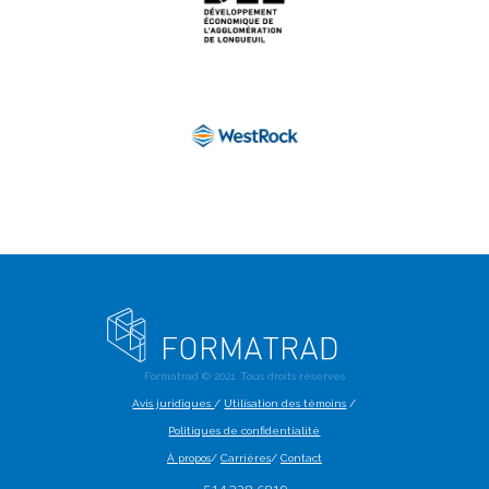
Formatrad ©
2021
. Tous droits réservés
Avis juridiques
/
Utilisation des témoins
/
Politiques de confidentialité
À propos
/
Carrières
/
Contact