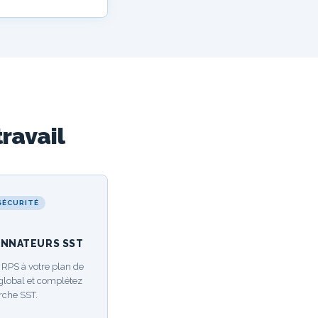
ravail
SÉCURITÉ
NNATEURS SST
s RPS à votre plan de
global et complétez
rche SST.