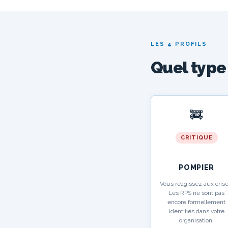
LES 4 PROFILS
Quel type
🚒
CRITIQUE
POMPIER
Vous réagissez aux crise
Les RPS ne sont pas
encore formellement
identifiés dans votre
organisation.