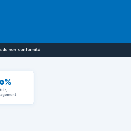
s de non-conformité
00%
tuit,
gagement