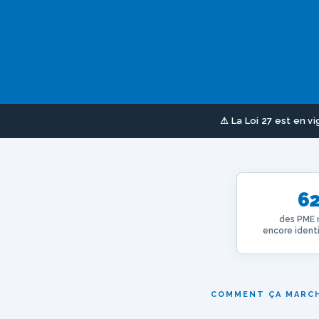
⚠ La Loi 27 est en v
6
des PME 
encore identi
COMMENT ÇA MARC