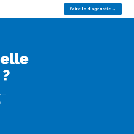
Faire le diagnostic →
-elle
?
s —
s