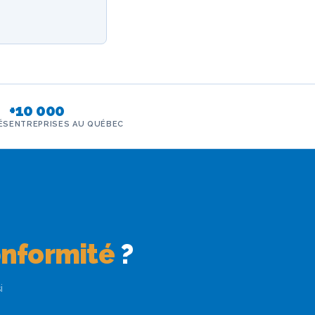
+10 000
ÉS
ENTREPRISES AU QUÉBEC
onformité
?
i