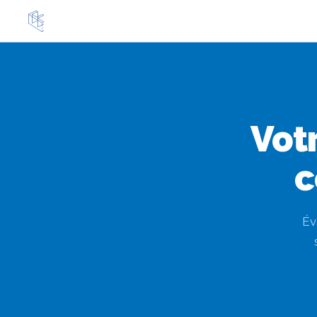
Votr
c
Év