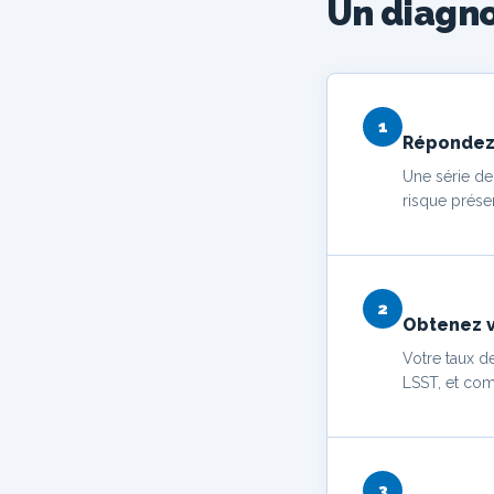
Un diagno
1
Répondez
Une série de
risque prése
2
Obtenez v
Votre taux de
LSST, et com
3