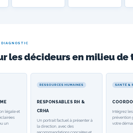
E DIAGNOSTIC
r les décideurs en milieu de t
RESSOURCES HUMAINES
SANTÉ & 
PME
RESPONSABLES RH &
COORDO
CRHA
on légale et
Intégrez le
éclairées
prévention 
Un portrait factuel à présenter à
ou un
votre déma
la direction, avec des
recommandations concrètes et