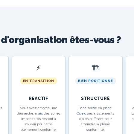
 d'organisation êtes-vous ?
⚡
🏗️
EN TRANSITION
BIEN POSITIONNÉ
RÉACTIF
STRUCTURÉ
s.
Vous avez amorcé une
Base solide en place.
V
démarche, mais des zones
Quelques ajustements
L
importantes restent à
ciblés suffisent pour
a
couvrir pour être
atteindre la pleine
pleinement conforme.
conformité.