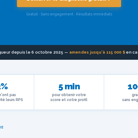
Gratuit · Sans engagement · Résultats immédiats
igueur depuis le 6 octobre 2025 —
amendes jusqu'à 115 000 $
en ca
2%
5 min
1
n'ont pas
pour obtenir votre
gra
fié leurs RPS
score et votre profil
sans en
HE